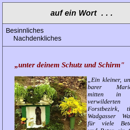
auf ein Wort . . .
Besinnliches
Nachdenkliches
„unter deinem Schutz und Schirm"
„Ein kleiner, u
barer Marien
mitten in 
verwilderten
Forstbezirk, 
Wadgasser Wal
für viele Bet